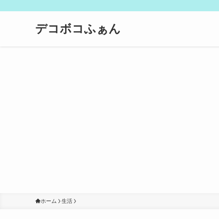
デコボコふぁん
ホーム
生活